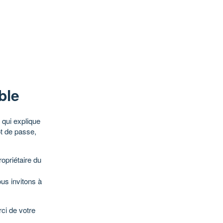
ble
qui explique
ot de passe,
opriétaire du
ous invitons à
ci de votre