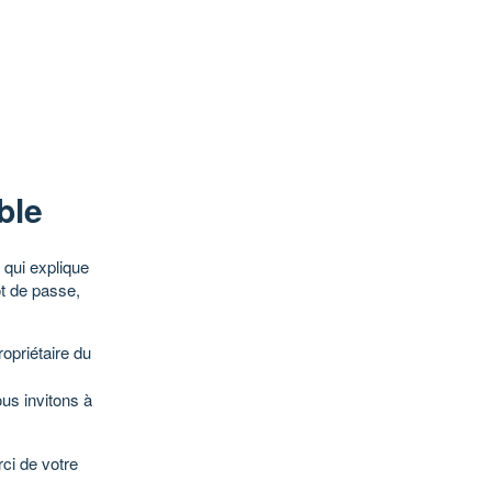
ble
qui explique
ot de passe,
opriétaire du
ous invitons à
ci de votre