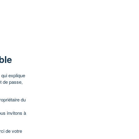
ble
qui explique
ot de passe,
opriétaire du
ous invitons à
ci de votre