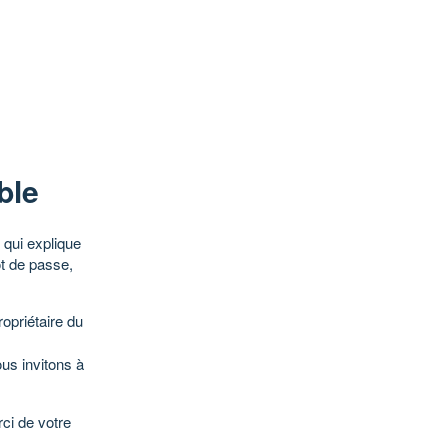
ble
qui explique
ot de passe,
opriétaire du
ous invitons à
ci de votre