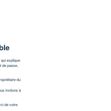
ble
qui explique
ot de passe,
opriétaire du
ous invitons à
ci de votre