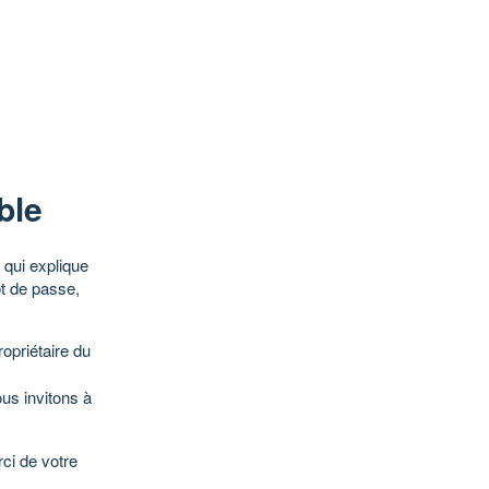
ble
qui explique
ot de passe,
opriétaire du
ous invitons à
ci de votre